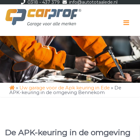
0318 - 437 379
info@autototaalede.nl
Me
»
Uw garage voor de Apk keuring in Ede
»
De
APK-keuring in de omgeving Bennekom
De APK-keuring in de omgeving