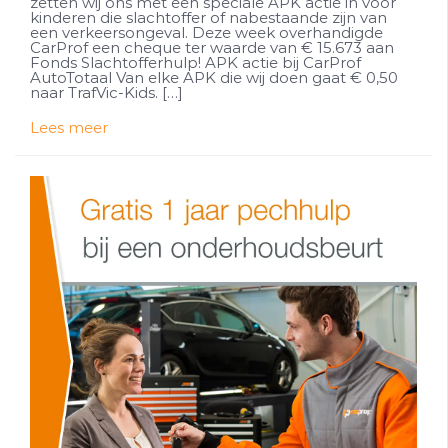
zetten wij ons met een speciale APK actie in voor
kinderen die slachtoffer of nabestaande zijn van
een verkeersongeval. Deze week overhandigde
CarProf een cheque ter waarde van € 15.673 aan
Fonds Slachtofferhulp! APK actie bij CarProf
AutoTotaal Van elke APK die wij doen gaat € 0,50
naar TrafVic-Kids. […]
Lees meer