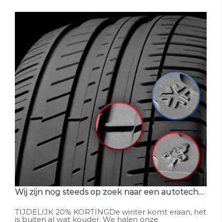
Wij zijn nog steeds op zoek naar een autotechnicus! En 20% korting op banden!
TIJDELIJK 20% KORTINGDe winter komt eraan, het
is buiten al wat kouder. We halen onze