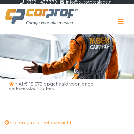
0318 - 437 379
info@autototaalede.nl
Me
»
Al € 15.673 opgehaald voor jonge
verkeersslachtoffers
Ga terug naar het overzicht