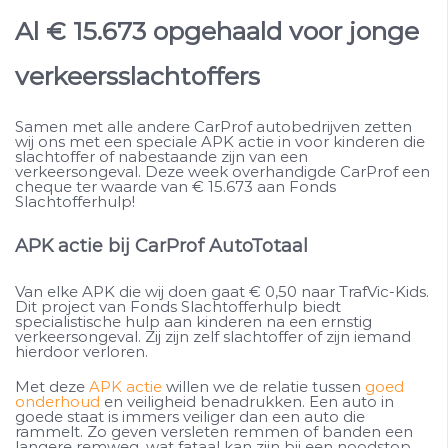
Al € 15.673 opgehaald voor jonge
verkeersslachtoffers
Samen met alle andere CarProf autobedrijven zetten
wij ons met een speciale APK actie in voor kinderen die
slachtoffer of nabestaande zijn van een
verkeersongeval. Deze week overhandigde CarProf een
cheque ter waarde van € 15.673 aan Fonds
Slachtofferhulp!
APK actie bij CarProf AutoTotaal
Van elke APK die wij doen gaat € 0,50 naar TrafVic-Kids.
Dit project van Fonds Slachtofferhulp biedt
specialistische hulp aan kinderen na een ernstig
verkeersongeval. Zij zijn zelf slachtoffer of zijn iemand
hierdoor verloren.
Met deze
APK actie
willen we de relatie tussen
goed
onderhoud
en veiligheid benadrukken. Een auto in
goede staat is immers veiliger dan een auto die
rammelt. Zo geven versleten remmen of banden een
langere remweg, wat fataal kan zijn bij een noodstop.