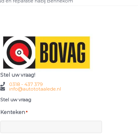
d en reparatie nabij Bennekom
Stel uw vraag!
0318 - 437 379
info@autototaalede.nl
Stel uw vraag
Kenteken
*