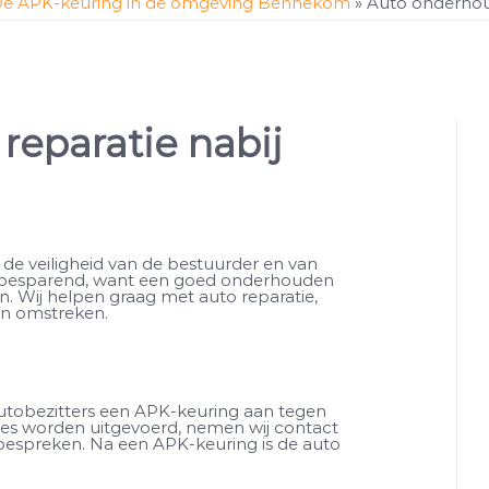
e APK-keuring in de omgeving Bennekom
»
Auto onderhou
reparatie nabij
de veiligheid van de bestuurder en van
nbesparend, want een goed onderhouden
. Wij helpen graag met auto reparatie,
n omstreken.
autobezitters een APK-keuring aan tegen
ties worden uitgevoerd, nemen wij contact
espreken. Na een APK-keuring is de auto