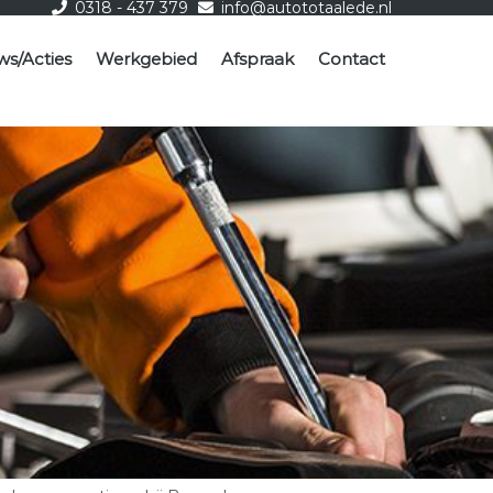
0318 - 437 379
info@autototaalede.nl
ws/Acties
Werkgebied
Afspraak
Contact