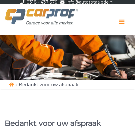
0318 - 437 379
info@autototaalede.nl
Me
»
Bedankt voor uw afspraak
Bedankt voor uw afspraak